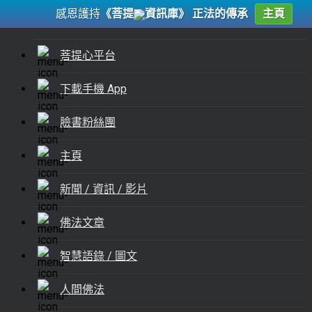
感恩護持
《菩提
資訊庫》 正法的傳承
主頁
菩提心平台
下載手機 App
臉書粉絲團
主頁
新聞 / 資訊 / 影片
佛法文章
智慧語錄 / 圖文
人間佛法