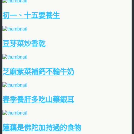
初一、十五要養生
豆芽菜炒香乾
芝麻紫菜補鈣不輸牛奶
春季養肝多吃山藥銀耳
蓮藕是佛陀加持過的食物