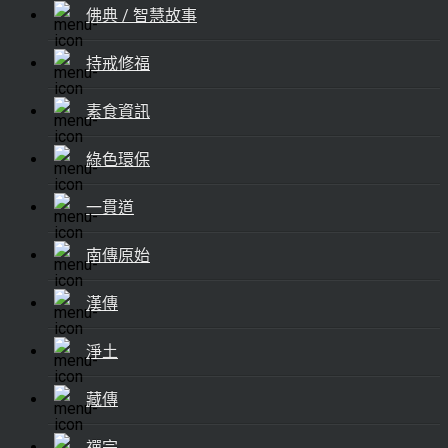
佛典 / 智慧故事
持戒修福
素食資訊
綠色環保
一貫道
南傳原始
漢傳
淨土
藏傳
禪宗