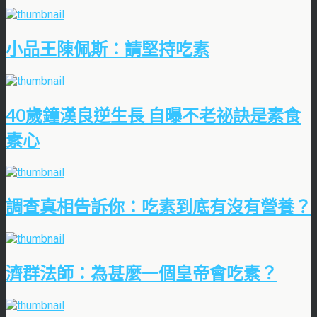
小品王陳佩斯：請堅持吃素
40歲鐘漢良逆生長 自曝不老祕訣是素食
素心
調查真相告訴你：吃素到底有沒有營養？
濟群法師：為甚麼一個皇帝會吃素？