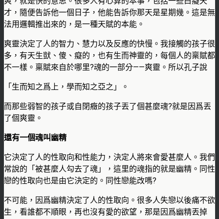
爽，就是快的意思。很多人有心算的本事，包括一些白癡天
才，隨便告訴他一個日子，他能告訴你那天是星期幾。這是無
法用邏輯推出來的，是一種天賦的本能。
爽靈決定了人的智力、慧力以及反應的快慢。我接觸的孩子很
多，有天生獃、傻、癡的，也有生而神靈的，每個人的稟賦都
不一樣。稟賦來自於哪里?魂的一部分——爽靈。所以孔子說
「生而知之爲上，學而知之亞之」。
而那些弱智的孩子或自閉癥的孩子丟了個甚麼魂?就是因爲丟
了個爽靈。
還有一個魂叫幽精
它決定了人的性取向和性能力，決定人將來會愛甚麼人。我們
常說的「被甚麼人勾去了魂」，這里的魂指的就是幽精。同性
戀的性取向也是由它決定的。同性戀能改嗎?
不可能，因爲幽精決定了人的性取向。很多人失戀以後痛不欲
生，看誰都不順眼，再也沒有愛的欲望，那是因爲幽精丟掉