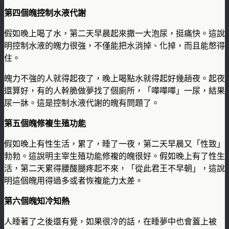
第四個魄控制水液代謝
假如晚上喝了水，第二天早晨起來撒一大泡尿，挺痛快。這說
明控制水液的魄力很強，不僅能把水消掉、化掉，而且能憋得
住。
魄力不強的人就得起夜了，晚上喝點水就得起好幾趟夜。起夜
還算好，有的人幹脆做夢找了個廁所，「嘩嘩嘩」一尿，結果
尿一牀。這是控制水液代謝的魄有問題了。
第五個魄修複生殖功能
假如晚上有性生活，累了，睡了一夜，第二天早晨又「性致」
勃勃。這說明主宰生殖功能修複的魄很好。假如晚上有了性生
活，第二天累得腰酸腿疼起不來，「從此君王不早朝」，這說
明這個魄用得過多或者恢複能力太差。
第六個魄知冷知熱
人睡著了之後還有覺，如果很冷的話，在睡夢中也會蓋上被