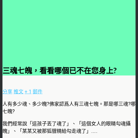
三魂七魄，看看哪個已不在您身上?
分享
推文
+ 1
郵件
人有多少魂、多少魄?佛家認爲人有三魂七魄。那是哪三魂?哪
七魄?
我們經常說「這孩子丟了魂了」、「這個女人的眼睛勾魂攝
魄」、「某某又被那狐貍精給勾走魂了」……