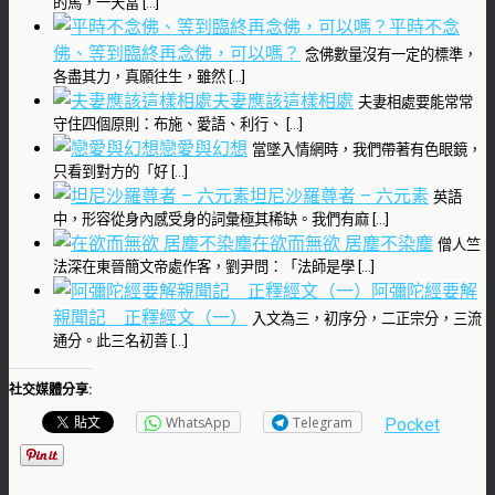
的馬，一天當 […]
平時不念
佛、等到臨終再念佛，可以嗎？
念佛數量沒有一定的標準，
各盡其力，真願往生，雖然 […]
夫妻應該這樣相處
夫妻相處要能常常
守住四個原則：布施、愛語、利行、 […]
戀愛與幻想
當墜入情網時，我們帶著有色眼鏡，
只看到對方的「好 […]
坦尼沙羅尊者 – 六元素
英語
中，形容從身內感受身的詞彙極其稀缺。我們有麻 […]
在欲而無欲 居塵不染塵
僧人竺
法深在東晉簡文帝處作客，劉尹問：「法師是學 […]
阿彌陀經要解
親聞記 正釋經文（一）
入文為三，初序分，二正宗分，三流
通分。此三名初善 […]
社交媒體分享:
WhatsApp
Telegram
Pocket