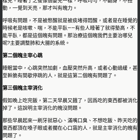
樣兒。睡著了之後像個嬰兒一樣，呼吸均勻，不翻身，不扭
動，一覺到天亮，那才叫有魄力。
呼吸有問題，不是被憋醒就是被痰堵得悶醒，或者是在睡覺的
時候老是咳嗽、喘，不能平臥——有些人睡著了就得墊高，不
能平臥，都是這個魄有問題。那治療這個魄我們主要治哪兒
呢?主要調整肺和大腸的系統。
第二個魄主宰心跳
睡眠當中，心跳突然加劇，血壓突然升高，或者心動過緩，甚
至幹脆有間歇停跳的人，就是這第二個魄有問題了。
第三個魄主宰消化
假如晚上吃完飯，第二天早晨又餓了，因爲吃的東西都被消化
掉了。這說明主宰消化的魄沒問題。
那些早晨起來一刷牙就惡心、滿嘴口臭、不想吃飯、昨天吃的
東西都頂在嗓子眼或者擱在心口窩的人，就是主宰消化的魄有
問題了。