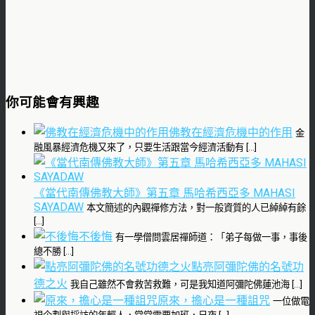
你可能會有興趣
佛教在經濟危機中的作用
金
融風暴經濟危機又來了，只要生活跟當今經濟活動有 […]
《當代南傳佛教大師》第五章 馬哈希西亞多 MAHASI
SAYADAW
本文簡述的內觀禪修方法，對一般資質的人已綽綽有餘
[…]
不後悔
有一學僧問雲居禪師道：「弟子每做一事，事後
總不勝 […]
點亮阿彌陀佛的名號功
德之火
我自己雖然不會救苦救難，可是我知道阿彌陀佛蓮池海 […]
原來，擔心是一種詛咒
一位做電