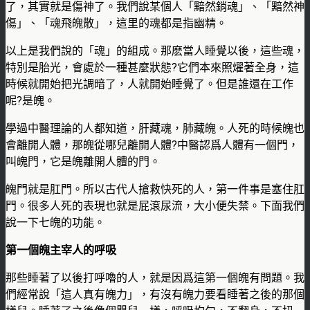
了，其實就是傷神了。我們說某個人「黯然銷魂」、「黯然神
傷」、「魂飛魄散」，這里的魂都是指幽精。
以上是我們說的「魂」的組成。那麽當人睡覺以後，這些魂，
特別是胎光，會處於一種甚麼狀態?它們本來照燿著全身，這
時候就開始把光調暗了，人就開始睡覺了。但是誰還在工作
呢?是魄。
學過中醫理論的人都知道，肝藏魂，肺藏魄。人死的時候魄也
會離開人體，那魄從哪兒離開人體?中醫認爲人體有一個門，
叫魄門，它是魄離開人體的門。
魄門就是肛門。所以古代人搶救快死的人，第一件事是塞住肛
門。很多人死的表現也就是屁滾尿流，大小便失禁。下面我們
說一下七魄的功能。
第一個魄主宰人的呼吸
那些睡著了以後打呼嚕的人，就是因爲這第一個魄有問題。我
們經常說「這人真有魄力」，有沒有魄力要看睡著之後的那個