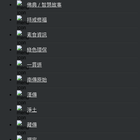
佛典 / 智慧故事
持戒修福
素食資訊
綠色環保
一貫道
南傳原始
漢傳
淨土
藏傳
禪宗