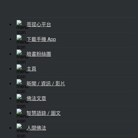
菩提心平台
下載手機 App
臉書粉絲團
主頁
新聞 / 資訊 / 影片
佛法文章
智慧語錄 / 圖文
人間佛法