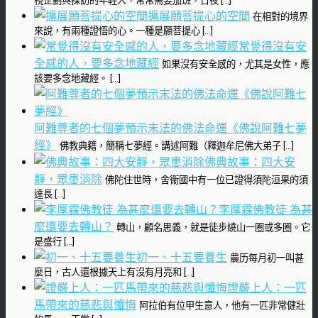
視企劃與採訪的年輕人，常常需要加班，日夜 […]
擴展願菩提心的空間
在相對的境界
來說，有兩種證悟的心。一種是願菩提心 […]
常覺得沒有安
全感的人，要多念地藏經
如果沒有安全感的，尤其是女性，應
該要多念地藏經。 […]
阿難尊者的七個夢預示末法的佛法命運‬《佛說阿難七夢
經》
佛教典籍，簡稱七夢經。講述阿難（釋迦牟尼佛大弟子 […]
佛典故事：四大安
靜，眾患消除
佛陀住世時，舍衞國中有一位已證得須陀洹果的須
達長 […]
李厚霖佛教徒 為甚
麼還要去轉山？
轉山，顧名思義，就是徒步繞山一圈或多圈。它
是盛行 […]
初一、十五要養生
農历每月初一叫甚
麼日，古人還根據天上有沒有月亮和 […]
證嚴上人：一匹
馬帶來的慈悲與懺悔
阿拉伯有位甲生意人，他有一匹非常健壯