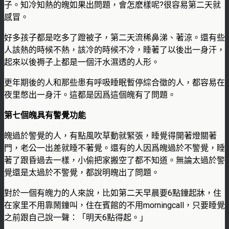
子。知冷知熱的魄如果出問題，會怎麽樣呢?很容易第二天就
感冒。
好多孩子都是吃多了蹬被子，第二天流稀鼻涕、著涼。還有些
人該熱的時候不熱，該冷的時候不冷，睡著了以後出一身汗，
起來以後褥子上都是一個汗水濕透的人形。
更年期後的人和那些患有呼吸睡眠暫停綜合徵的人，都容易在
夜里憋出一身汗。這都是因爲這個魄有了問題。
第七個魄具有警覺功能
魄過於警覺的人，有點風吹草動就緊張，睡覺得開著燈關著
門，老公一出差就睡不著覺。還有的人因爲魄過於不警覺，睡
著了跟昏過去一樣，小偷把家搬空了都不知道。無論太過於警
覺還是太過於不警覺，都說明魄出了問題。
對於一個有魄力的人來說，比如第二天早晨要6點鐘起牀，住
在家里不用靠鬧鐘叫，住在賓館的不用morningcall，只要睡覺
之前跟自己說一聲：「明天6點得起。」