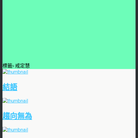
標籤› 戒定慧
結語
趨向無為