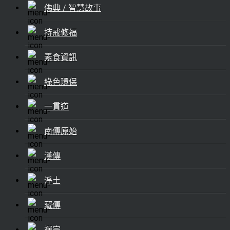
佛典 / 智慧故事
持戒修福
素食資訊
綠色環保
一貫道
南傳原始
漢傳
淨土
藏傳
禪宗