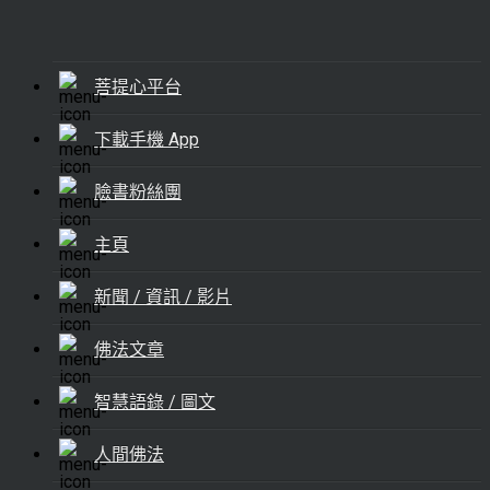
菩提心平台
下載手機 App
臉書粉絲團
主頁
新聞 / 資訊 / 影片
佛法文章
智慧語錄 / 圖文
人間佛法