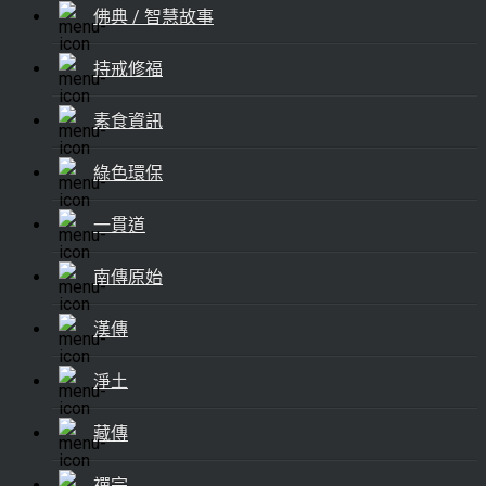
佛典 / 智慧故事
持戒修福
素食資訊
綠色環保
一貫道
南傳原始
漢傳
淨土
藏傳
禪宗