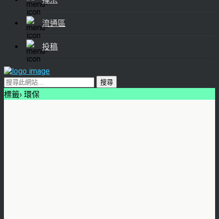
流通區
投稿
標籤› 環保