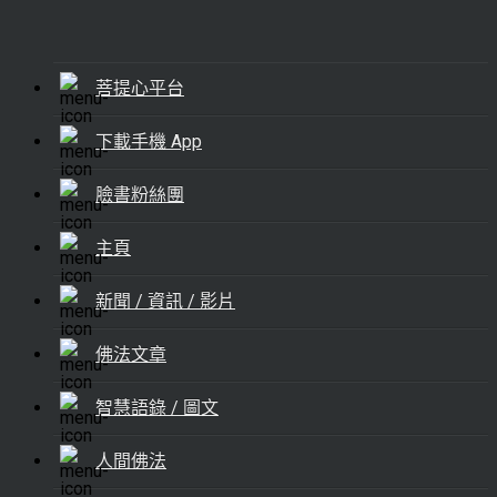
菩提心平台
下載手機 App
臉書粉絲團
主頁
新聞 / 資訊 / 影片
佛法文章
智慧語錄 / 圖文
人間佛法