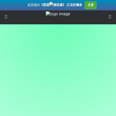
感恩護持
《菩提
資訊庫》 正法的傳承
主頁