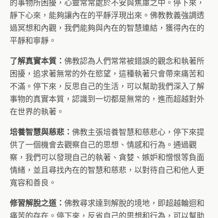
的事物所困擾，心靈常常處於不安與焦慮之中。停下來，
靜下心來，能夠讓內在的平靜浮現出來。佛教教義強調透
過冥想和內觀，我們能夠與內在的智慧連結，獲得內在的
平靜和寧靜。
了解真實本質：
佛教認為人們常常被錯誤的觀念和執著所
困擾，追求著無常的外在慾望，這種執著只會帶來痛苦和
不滿。停下來，反思自己的生活，可以幫助我們深入了解
事物的真實本質，認識到一切都是無常的，進而超越對外
在世界的執著。
培養智慧與慈悲：
佛教主張培養智慧和慈悲心，停下來提
供了一個機會去觀察自己的思想、情感和行為。通過觀
察，我們可以發現自己的執著、貪婪、嫉妒和憎恨等負面
情緒，並且尋找內在的智慧和慈悲，以對待自己和他人更
寬容和善良。
修習解脫之道：
佛教尋求達到解脫的境地，即超越輪迴和
痛苦的存在。停下來，反省自己的思想和行為，可以幫助