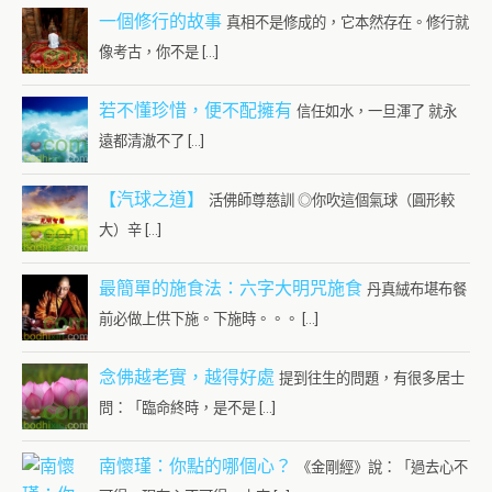
一個修行的故事
真相不是修成的，它本然存在。修行就
像考古，你不是 […]
若不懂珍惜，便不配擁有
信任如水，一旦渾了 就永
遠都清澈不了 […]
【汽球之道】
活佛師尊慈訓 ◎你吹這個氣球（圓形較
大）辛 […]
最簡單的施食法：六字大明咒施食
丹真絨布堪布餐
前必做上供下施。下施時。。。 […]
念佛越老實，越得好處
提到往生的問題，有很多居士
問：「臨命終時，是不是 […]
南懷瑾：你點的哪個心？
《金剛經》說：「過去心不