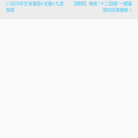
2023年生肖運程+太歲+九宮
【視頻】佛說 "十二因緣"一個循
飛星
環的因果關係