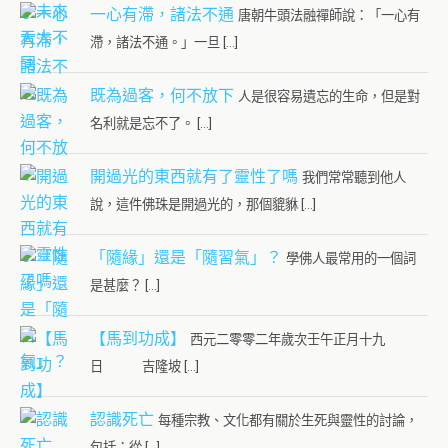
一心有滯，諸法不通
唐朝牛頭法融禪師說：「一心有
滯，諸法不通。」一旦 […]
既為過客，何不放下
人是很容易遺忘的生命，但是對
名利就是忘不了。 […]
開過光的東西就有了靈性了嗎
我們常常聽到他人
說，這件佛珠是開過光的，那個貔貅 […]
「隨緣」還是「隨習氣」？
學佛人最常用的一個詞
是甚麼？ […]
【馬到功成】
西元二零零二年歲次壬午正月十九
日 吉隆坡 […]
認識死亡
每種宗教、文化都有關於生死與靈性的討論，
包括：從 […]