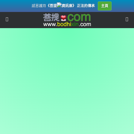
感恩護持
《菩提
資訊庫》 正法的傳承
主頁