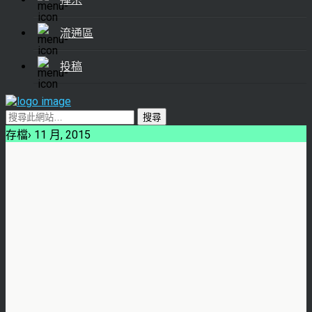
流通區
投稿
存檔› 11 月, 2015