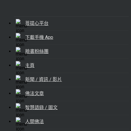
菩提心平台
下載手機 App
臉書粉絲團
主頁
新聞 / 資訊 / 影片
佛法文章
智慧語錄 / 圖文
人間佛法