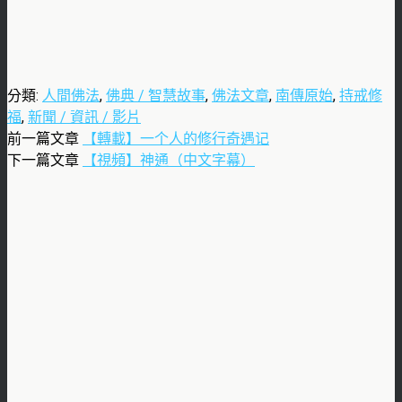
分類:
人間佛法
,
佛典 / 智慧故事
,
佛法文章
,
南傳原始
,
持戒修
福
,
新聞 / 資訊 / 影片
前一篇文章
【轉載】一个人的修行奇遇记
下一篇文章
【視頻】神通（中文字幕）