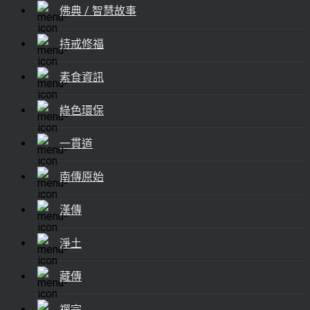
佛典 / 智慧故事
持戒修福
素食資訊
綠色環保
一貫道
南傳原始
漢傳
淨土
藏傳
禪宗