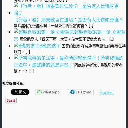
【行者，看】頂果欽哲仁波切：是否有人比佛陀更強？
無暇無暇閑坐無暇矣！一旦死亡驟至將何爲？ […]
超越自我的第一步 立聖賢
志
國父勉勵人「做天下第一大事，做大事不要做大官。」 […]
B班的孩子
囚犯的愧疚 在成為事務繁忙的寺院住持
以前， […]
所有成佛的
正法中，最殊勝的就是這些！
阿底峽尊者說：最殊勝的智者
是。。。 […]
社交媒體分享:
WhatsApp
Telegram
Pocket