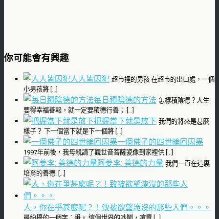
你可能會有興趣
人人皆囚犯
超市裡的男孩 在超市的出口處，一個
小男孩將 […]
每日積陰德的方法
怎樣積陰德？人生
要得幸福善報，就一定要積德行善； […]
把握當下就是放下
我們的將來是甚麼
樣子？ 下一個當下就是下一個將 […]
一個佛子的四世輪回因果
1997年前後，我母親請了觀世音菩薩瓷像到家裡供 […]
阿姜李: 善德的力量
我們一直在這裏
培育的善德: […]
人，你在爭甚麼呢？！致被欲望淹沒的那些人們。。。
最紛擾的一個字：爭。 這個世界的吵鬧，喧囂 […]