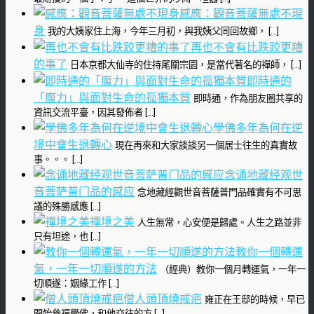
感應：觀音菩薩無處不現
身
我的大姨家住上海，今年三月初，與我姨父同回故鄉， […]
再也不會有比跌跤更糟
的事了
日本京都大仙寺的住持尾關宗園，是當代著名的禪師， […]
即時通的
「魔力」與面對生命的孤獨本質
即時通，作為朋友圈共享的
資訊交流平臺，因其發佈者 […]
學佛多年為何在逆
境中會生退轉心
現在再來和大家談談另一個居士往生的真實故
事。。。 […]
念诵地藏经观世
音菩萨普门品的感应
念地藏經觀世音菩薩普門品確實有不可思
議的殊勝感應 […]
禪境之美
人生無常，心安便是歸處。人生之路並非
只有坦途，也 […]
教你一個轉運
氣，一年一切順遂的方法
（經典）教你一個月轉運氣，一年一
切順遂：姻緣工作 […]
僧人頭頂燒戒疤
雍正在王邸的時候，早已
開始參禪學佛，和他交往的方 […]