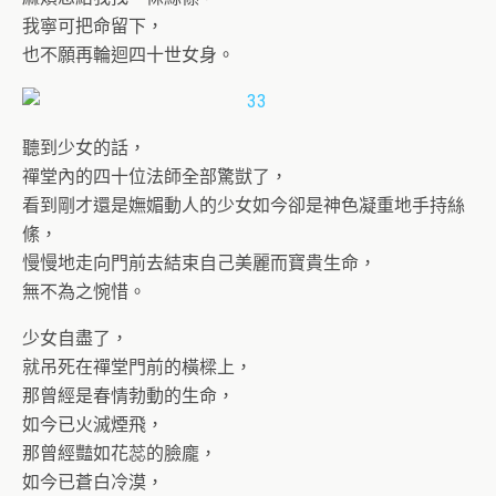
我寧可把命留下，
也不願再輪迴四十世女身。
聽到少女的話，
禪堂內的四十位法師全部驚獃了，
看到剛才還是嫵媚動人的少女如今卻是神色凝重地手持絲
絛，
慢慢地走向門前去結束自己美麗而寶貴生命，
無不為之惋惜。
少女自盡了，
就吊死在禪堂門前的橫樑上，
那曾經是春情勃動的生命，
如今已火滅煙飛，
那曾經豔如花蕊的臉龐，
如今已蒼白冷漠，