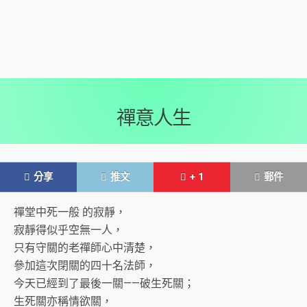
禪意人生
分享
推文
+ 1
郵件
禪堂中死一般 的寂靜，
寂靜得似乎空無一人，
只有守關的老禪師心中清楚，
參加這次閉關的四十名法師，
今天已經到了最後一關——破生死關；
生死關亦稱情欲關，