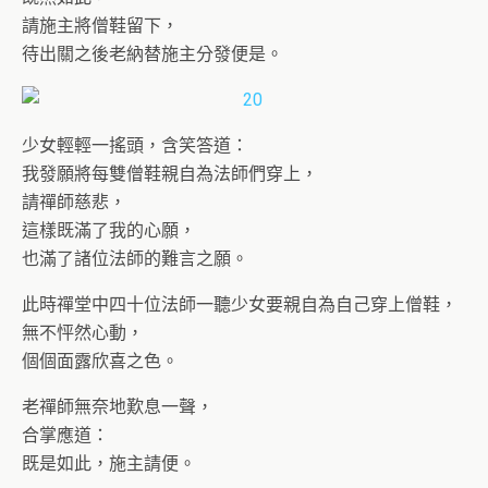
請施主將僧鞋留下，
待出關之後老納替施主分發便是。
少女輕輕一搖頭，含笑答道：
我發願將每雙僧鞋親自為法師們穿上，
請禪師慈悲，
這樣既滿了我的心願，
也滿了諸位法師的難言之願。
此時禪堂中四十位法師一聽少女要親自為自己穿上僧鞋，
無不怦然心動，
個個面露欣喜之色。
老禪師無奈地歎息一聲，
合掌應道：
既是如此，施主請便。