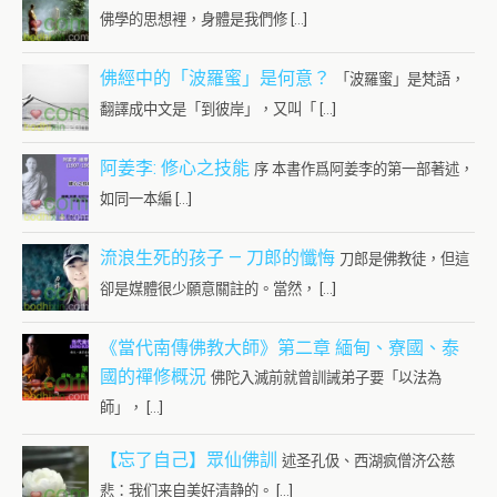
佛學的思想裡，身體是我們修 […]
佛經中的「波羅蜜」是何意？
「波羅蜜」是梵語，
翻譯成中文是「到彼岸」，又叫「 […]
阿姜李: 修心之技能
序 本書作爲阿姜李的第一部著述，
如同一本編 […]
流浪生死的孩子 — 刀郎的懺悔
刀郎是佛教徒，但這
卻是媒體很少願意關註的。當然， […]
《當代南傳佛教大師》第二章 緬甸、寮國、泰
國的禪修概況
佛陀入滅前就曾訓誡弟子要「以法為
師」， […]
【忘了自己】眾仙佛訓
述圣孔伋、西湖疯僧济公慈
悲：我们来自美好清静的。 […]