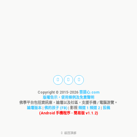
Copyright © 2015-
2026
菩提心.com
版權告示，使用條例及免責聲明
佛學平台包括資訊庫，論壇以及社區，支援手機 / 電腦游覽。
論壇版本
|
佛的孩子 (FB)
| 影視
頻道 1
頻道 2
|
投稿
(Android 手機程序 - 簡易版 v1.1.2)
返回頂部