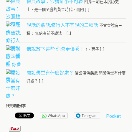
佛典故事：沙彌雖小不可輕
阿育王朝在印度历史
上，是一個全盛的黃金時代，而阿 […]
說話的竅訣,修行人不宜說的三種話
不宜宣說有三
種： 無信者前不說法， […]
佛說放下這些 你會更優秀！
1、面子 […]
開設佛堂有什麼好處？
濟公活佛慈悲 開設佛堂有什麼
好處？ […]
社交媒體分享:
WhatsApp
Telegram
Pocket