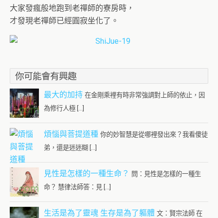
大家發瘋般地跑到老禪師的寮房時，
才發現老禪師已經圓寂坐化了。
你可能會有興趣
最大的加持
在金剛乘裡有時非常強調對上師的依止，因
為修行人極 […]
煩惱與菩提道種
你的妙智慧是從哪裡發出來？我看傻徒
弟，還是迷迷糊 […]
見性是怎樣的一種生命？
問：見性是怎樣的一種生
命？ 慧律法師答：見 […]
生活是為了靈魂 生存是為了軀體
文：賢宗法師 在