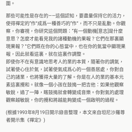
圍。
那些可能性是存在的——這個認知，要盡量保持它的活力，
使得禪定的“作”成爲一種善巧的“作”，而不只是亂動。你觀
察，你審視，你研究這個問題：“有一個動機[意志]是什麼
意思？怎麼才能看見我的諸種動機的果報？它們在那裏顯
現果報？”它們既在你的心態當中，也在你的氣當中顯現果
報，因此就看這裏，就在這裏作調整。
即使你不在有意識地思考人的業的本質，隨著你的調氣，
試著使心住於氣，試著使氣成爲心的一個善居處，你對自
己的諸業，也將獲得大量的了解。你是在人的業的基本元
素這裏攪和。就像一個小孩在鼓搗一把吉他：如果他觀察
敏銳，過了一陣，瞎鼓搗就會轉變成音樂。你對氣的處理
觀察越敏銳，你的攪和將越能夠變成一個啟明的過程。
(根據1993年8月19日開示錄音整理，本文來自坦尼沙羅尊
者開示集《禪定》)