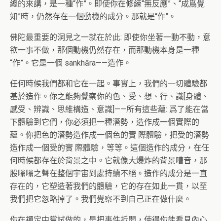
總的來講，是一種“作”。即使你在修練“無反應”、“成爲覺
知”時，仍然存在一個動機的成分。那就是“作”。
佛陀最重要的洞見之一就在於此: 即使你坐著一動不動，意
欲一事不做，那個動機仍然存在，而那動機本身是一種
“作”。它是一個 sankhāra——造作。
任何時候我們都和它在一起。事實上，我們的一切體驗都
基於造作。你之能夠覺察你的色、受、想、行、識[身體、
感受、辨識、思維構造、意識]——所有這些蘊: 爲了能在當
下體驗到它們，你必須把一種潛勢，造作成一個實際的
蘊。你把色的潛勢造作成一個色的實 際體驗，把受的潛勢
造作成一個受的實 際體驗，等等。這個造作的成分，在任
何時候都存在於背景之中。它就像大爆炸的背景嘈音，那
股嗡嗡之聲在整個宇宙到處持續不絕。造作的成分是一直
存在的，它塑造著我們的體驗，它的存在如此一貫，以至
我們把它忽略掉了。我們覺察不到自己正在做什麼。
你在禪定中嘗試做的，是把事件拆開，使得你能看見內心