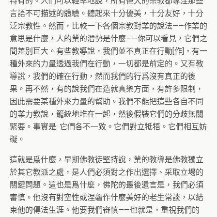
特有的。人們可以輕率地說，所有偉大的宗教都專注那些
言語不可描述的體驗。聽起來十分優美，十分友好，十分
泛宗教性。然而，比較一下各個宗教對業的說法——作業的
意思是什麼，人的業的潛勢是什麼——你可以看見，它們之
間差別巨大。有些教導說，我們並不真正在行動[作]，有一
種外來的力量透過我們在行動，一切都是前定的。又有教
導說，我們的確在行動，然而我們的行爲沒有真正的後
果。再不然，有的說我們在造就真樂方面，有許多限制，
因此需要某種外來力量的幫助。我們不能把這些各自不同
的業力教說，籠統地堆在一起，然後假裝它們的分歧無關
緊要。事實是: 它們各不一致。它們對立牴牾。它們相互妨
礙。
這就是爲什麼，早期佛教徒堅持說，業的教導是佛教獨立
於其它教派之處，是人們必須對之作出選擇、采取立場的
關鍵問題。這也是爲什麼，佛陀的最後遺言是，我們必須
審慎。他沒有對空性或涅磐作什麼美好的老生常談，以結
束他的傳法生涯。他要我們審慎——也就是，重視我們的