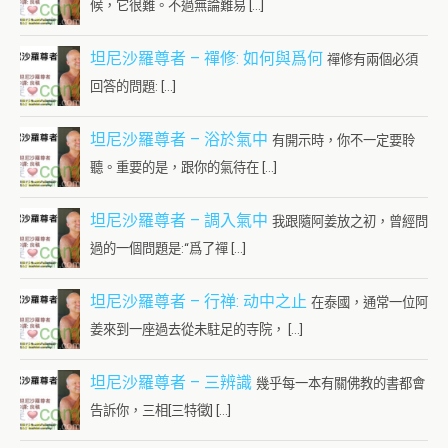
候，它很難。不過無論難易 […]
坦尼沙羅尊者 – 禪修: 如何與爲何
禪修有兩個必須
回答的問題: […]
坦尼沙羅尊者 – 浴於氣中
有開示時，你不一定要聆
聽。重要的是，跟你的氣待在 […]
坦尼沙羅尊者 – 調入氣中
我跟隨阿姜放之初，曾經問
過的一個問題是:“爲了禪 […]
坦尼沙羅尊者 – 行禅: 动中之止
在泰國，通常一位阿
姜來到一座過去從未駐足的寺院， […]
坦尼沙羅尊者 – 三辨識
幾乎每一本有關佛教的書都會
告訴你，三相[三特徵] […]