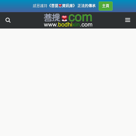
感恩護持
《菩提
資訊庫》 正法的傳承
主頁