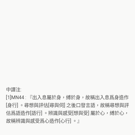
中譯注:
[1]MN44 : 『出入息屬於身，縛於身，故稱出入息爲身造作
[身行] 。尋想與評估[尋與伺] 之後口發言語，故稱尋想與評
估爲語造作[語行] 。辨識與感受[想與受] 屬於心，縛於心，
故稱辨識與感受爲心造作[心行] 。』