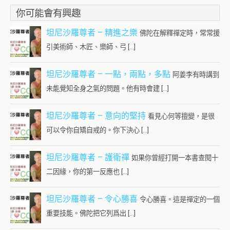
你可能會有興趣
坦尼沙羅尊者 – 精進之樂
佛陀在解釋禪定時，常常援
引美術師、木匠、樂師、弓 […]
坦尼沙羅尊者 – 一點，兩點，多點
阿姜李有時講到
未能覺知全身之氣的問題。他有時會建 […]
坦尼沙羅尊者 – 意向的堅持
看見心何等擅變，是很
可以令你自矯自戒的。你下決心 […]
坦尼沙羅尊者 – 護衛禪
如果你曾經打開一本書查閱十
二因緣，你的第一反應也 […]
坦尼沙羅尊者 – 令心勝喜
令心勝喜。這是禪定的一個
重要技能。佛陀把它列爲出 […]