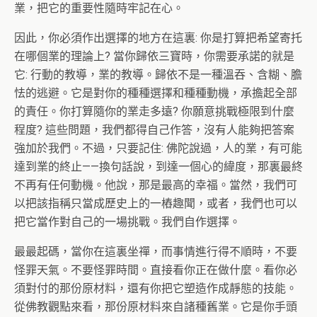
業，把它的重要性隨時牢記在心。
因此，你必須作出選擇的地方在這裏: 你是打算把希望寄托
在哪個業的理論上? 當你歸依三寶時，你需要承諾的就是
它: 行動的教導，業的教導。歸依不是一種溫吞、含糊、膽
怯的逃避。它是對你的種種選擇和種種動機，承擔起全部
的責任。你打算隨你的業走多遠? 你願意挑戰極限到什麼
程度? 這些問題，我們都得自己作答，沒有人能夠把答案
強加於我們。不過，只要記住: 佛陀說過，人的業，有可能
達到業的終止——換句話說，到達一個心的緯度，那裏最終
不再有任何動機。他說，那是最高的幸福。當然，我們可
以把該指稱只當成歷史上的一樁趣聞，或者，我們也可以
把它當作對自己的一場挑戰。我們自作選擇。
最最起碼，當你在這裏坐禪，而事情進行得不順時，不要
怪罪天氣。不要怪罪時間。直接看你正在做什麼。看你必
須對付的那份原材料，還有你把它塑造作成靜態的技能。
從佛教觀點來看，那份原材料來自諸種舊業。它是你手頭