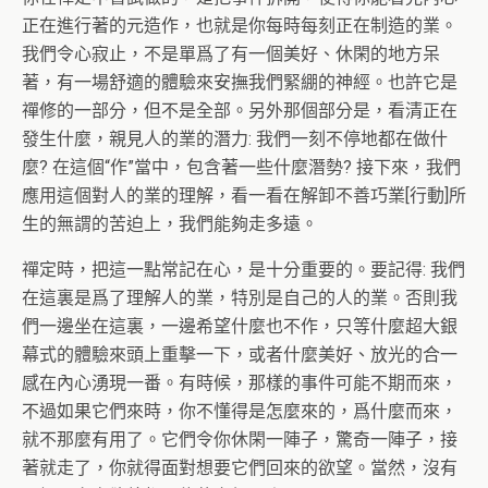
正在進行著的元造作，也就是你每時每刻正在制造的業。
我們令心寂止，不是單爲了有一個美好、休閑的地方呆
著，有一場舒適的體驗來安撫我們緊綳的神經。也許它是
禪修的一部分，但不是全部。另外那個部分是，看清正在
發生什麼，親見人的業的潛力: 我們一刻不停地都在做什
麼? 在這個“作”當中，包含著一些什麼潛勢? 接下來，我們
應用這個對人的業的理解，看一看在解卸不善巧業[行動]所
生的無謂的苦迫上，我們能夠走多遠。
禪定時，把這一點常記在心，是十分重要的。要記得: 我們
在這裏是爲了理解人的業，特別是自己的人的業。否則我
們一邊坐在這裏，一邊希望什麼也不作，只等什麼超大銀
幕式的體驗來頭上重擊一下，或者什麼美好、放光的合一
感在內心湧現一番。有時候，那樣的事件可能不期而來，
不過如果它們來時，你不懂得是怎麼來的，爲什麼而來，
就不那麼有用了。它們令你休閑一陣子，驚奇一陣子，接
著就走了，你就得面對想要它們回來的欲望。當然，沒有