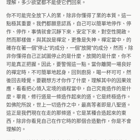
理解，多少欲望都不能使它們回來。
你不可能完全放下人的業，除非你懂得了業的本質。這一
點極其重要。我們都願意認爲，自己可以簡單地停作、停
作、停作，事情就會沉靜下來，安定下來，對空性開啟。
然而那樣做，與其說是禪定，更像是失神。禪定當中，的
確存在著一個“停止”的成分，一個“放開”的成分，然而，除
非你懂得自己正試圖停止的是什麼，放開的是什麼，你不
可能真正把握。因此，要警惕這一點。當你離開一場良好
的禪定時，不可簡單地起身，回到廚房，喝一杯可可，然
後回去睡覺。要觀想方才你作了什麼，理解其中的因果效
應，看看把心領入定境的過程當中，自己究竟造作的是什
麼。畢竟，修行道是一條造作起來的道。它是終極造作。
如佛陀所說，世上一切造作之中，最高等者即是八聖道。
這正是我們現在在走的那條道。它是某種合造起來的東
西，除非你看見自己在作它時的那個合造動作，你是不會
理解的。