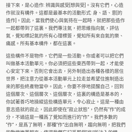
接下來，是心造作: 辨識與感受[想與受]。沒有它們，心造
作就沒有構件。這都是最基本的活動形式: 身、語、意[的
造作]。因此，當我們使心與氣待在一起時，就把那些造作
一起都帶到了這裏。我們專注氣，把思維指向氣，評估
氣，覺知標記氣的所有心理標簽，覺知所有來自氣的樂、
痛感。所有基本構件，都在這裏。
這些構件不是物件，它們是一些活動。你或者可以把它們
叫做基本活動單元。你必須把這些東西帶到一起，才能使
心安定下來。否則它會出去，另外制造出各種各樣的居住
世界，把注意力從基本活動單元上拉走並希望住進制造出
來的那些終產物當中。因此，你要不停地提醒自己，回到
這個層次、這個層次、這個層次，這裏的構造是基本的，
你試著善巧地操縱這些構造單元，令心寂止。這是一種由
意志造就的寂止，因此即使在“寂止狀態”，仍然有“作”的成
分，不過這是一種爲了覺知而進行的“作”。我們多數的
“作”，是爲了無明，那種“作”出自無明，趨向無明，把我們