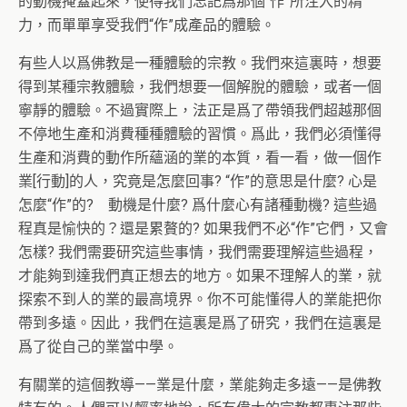
的動機掩蓋起來，使得我們忘記爲那個“作”所注入的精
力，而單單享受我們“作”成產品的體驗。
有些人以爲佛教是一種體驗的宗教。我們來這裏時，想要
得到某種宗教體驗，我們想要一個解脫的體驗，或者一個
寧靜的體驗。不過實際上，法正是爲了帶領我們超越那個
不停地生產和消費種種體驗的習慣。爲此，我們必須懂得
生產和消費的動作所蘊涵的業的本質，看一看，做一個作
業[行動]的人，究竟是怎麼回事? “作”的意思是什麼? 心是
怎麼“作”的? 動機是什麼? 爲什麼心有諸種動機? 這些過
程真是愉快的？還是累贅的? 如果我們不必“作”它們，又會
怎樣? 我們需要研究這些事情，我們需要理解這些過程，
才能夠到達我們真正想去的地方。如果不理解人的業，就
探索不到人的業的最高境界。你不可能懂得人的業能把你
帶到多遠。因此，我們在這裏是爲了研究，我們在這裏是
爲了從自己的業當中學。
有關業的這個教導——業是什麼，業能夠走多遠——是佛教