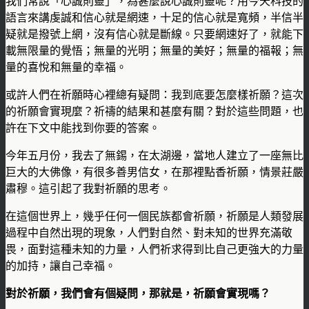
我們常說「心誠則靈」，為甚麼說心誠則靈呢？用今天科技的
語言來講虔誠和信心就是網速，十足的信心就是寬頻，半信半
疑就是撥號上網，沒有信心就是斷線。只要網速好了，就能下
載無限量的覺悟；無量的光明；無量的美好；無量的福報；無
量的喜悅和無量的幸福。
或許人們在祈願時心裡總有疑問：我到底要怎麼樣祈願？這次
的祈願會實現麼？祈禱的結果和甚麼有關？對於這些問題，也
許在下文中能找到你要的答案。
今年五月份，我去了無錫，在太湖邊，當地人建立了一座無比
巨大的大佛像，有很多善男信女，在那裡點香祈願，情景莊嚴
肅穆。這引起了我對祈願的思考。
在這個世界上，幾乎任何一個民族都會祈願，祈願是人類發展
過程中自然出現的現象，人們對自然、對未知的世界充滿敬
畏，面對這種未知的力量，人們祈求得到比自己更強大的力量
的加持，讓自己幸福。
對於祈願，我們會有個疑問，那就是，祈願會實現嗎？