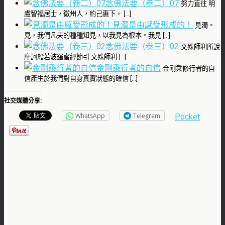
念佛法要（卷二）07
努力直往 明
盧智福居士，徽州人，約己惠下， […]
見濁是由感受形成的！
見濁。
見，我們凡夫的種種知見，以我見為根本。我見 […]
念佛法要（卷三）02
文殊師利所說
摩訶般若波羅蜜經節引 文殊師利 […]
金剛乘行者的自信
金剛乘修行者的自
信產生於我們對自身真實狀態的確信 […]
社交媒體分享:
WhatsApp
Telegram
Pocket