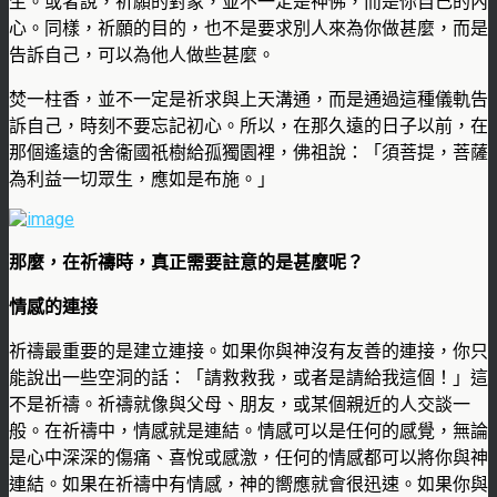
生。或者說，祈願的對象，並不一定是神佛，而是你自己的內
心。同樣，祈願的目的，也不是要求別人來為你做甚麼，而是
告訴自己，可以為他人做些甚麼。
焚一柱香，並不一定是祈求與上天溝通，而是通過這種儀軌告
訴自己，時刻不要忘記初心。所以，在那久遠的日子以前，在
那個遙遠的舍衞國祇樹給孤獨園裡，佛祖說：「須菩提，菩薩
為利益一切眾生，應如是布施。」
那麼，在祈禱時，真正需要註意的是甚麼呢？
情感的連接
祈禱最重要的是建立連接。如果你與神沒有友善的連接，你只
能說出一些空洞的話：「請救救我，或者是請給我這個！」這
不是祈禱。祈禱就像與父母、朋友，或某個親近的人交談一
般。在祈禱中，情感就是連結。情感可以是任何的感覺，無論
是心中深深的傷痛、喜悅或感激，任何的情感都可以將你與神
連結。如果在祈禱中有情感，神的嚮應就會很迅速。如果你與