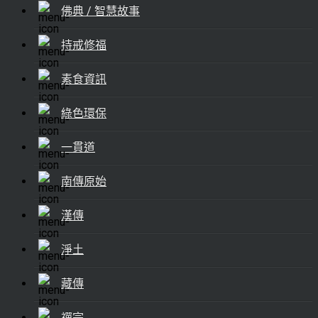
佛典 / 智慧故事
持戒修福
素食資訊
綠色環保
一貫道
南傳原始
漢傳
淨土
藏傳
禪宗