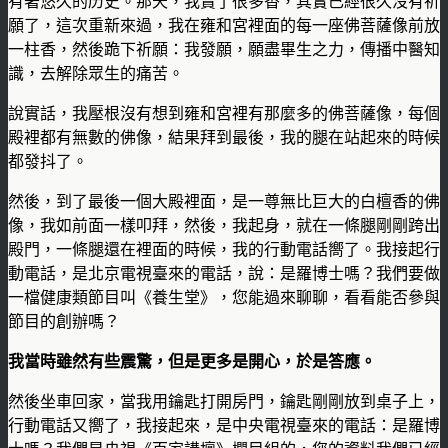
有著悠久的历史。那天，我賣了很多香，其實已經很久沒有祈
願了，這次重新來過，我在雍和宮裡面的每一座佛菩薩像前放
一柱香，然後跪下祈願：我發願，願盡畢生之力，傳播中醫知
識，去解除眾生的痛苦。
說實話，我壓根沒有想到雍和宮裡有那麼多的佛菩薩像，每個
殿裡都有無數的佛像，結果拜到最後，我的腿在站起來的時候
都發抖了。
然後，到了最後一個大殿裡面，是一尊無比巨大的白檀香的佛
像，我如前面一樣叩拜，然後，我起身，就在一條腿剛剛跨出
殿門，一條腿還在裡面的時候，我的行動電話嚮了。我接起行
動電話，是北京電視臺來的電話，說：是羅博士嗎？我們要做
一檔健康類節目叫《養生堂》，您能過來聊聊，看看能否參與
節目的創辦嗎？
我當時雖然有些震驚，但是更多是開心，於是答應。
然後坐車回家，當我用鑰匙打開房門，鑰匙剛剛放到桌子上，
行動電話又嚮了，我接起來，是中央電視臺來的電話：是羅博