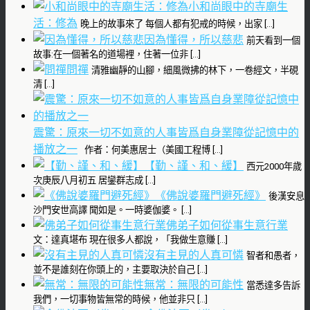
小和尚眼中的寺廟生
活：修為
晚上的故事來了 每個人都有犯戒的時候，出家 […]
因為懂得，所以慈悲
前天看到一個
故事:在一個著名的道場裡，住著一位非 […]
問禪
清雅幽靜的山腳，細風微拂的林下，一卷經文，半硯
清 […]
震驚：原來一切不如意的人事皆爲自身業障從記憶中的
播放之一
作者：何美惠居士（美國工程博 […]
【勤、謹、和、緩】
西元2000年歲
次庚辰八月初五 居鑾群志成 […]
《佛說婆羅門避死經》
後漢安息
沙門安世高譯 聞如是。一時婆伽婆。 […]
佛弟子如何從事生意行業
文：達真堪布 現在很多人都說，「我做生意賺 […]
沒有主見的人真可憐
智者和愚者，
並不是誰刻在你頭上的，主要取決於自己 […]
無常：無限的可能性
當悉達多告訴
我們，一切事物皆無常的時候，他並非只 […]