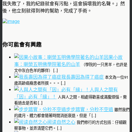
我失敗了，我的紀錄就會有污點，這會損壞我的名聲。」然
後，他立刻就得到神的幫助，完成了手術。
你可能會有興趣
因果小故
事：喇榮五明佛學院著名的山羊
（學院的一只黑羊，也許是
文中灰白色羊的夥伴） […]
我長壽因為得了癌症
本文為一位91
歲高齡癌癥患者所撰。。。 […]
人與人之間有
「因」必有「緣」！
人與人之間，相處得歡喜或滿腹煩惱，需
看過去是否和 […]
步步踏實，分秒不空過
雖然我們
的歲月、體力都會隨著時間消逝衰退，但是「 […]
阅读自然之心
我們修行的方式包括：仔細觀
察事物，並弄清楚它們。 […]