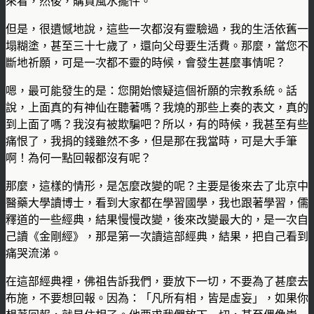
來看，然後，購買風水擺件。
但是，很遺憾地說，這些一次都沒有靈驗過，我的生活依舊一
塌糊塗，甚至三十七歲了，還向父母要生活費。那麼，當您不
斷地祈願，可是一次都不靈的時候，會發生甚麼事情呢？
嗯，最可能發生的是：您開始懷疑這個祈願的宗教系統。話
說，上面真的有神仙在聽著嗎？我燒的那些上奏的表文，真的
到上面了嗎？我沒有被欺騙吧？所以，有的時候，我甚至有些
痛恨了，我捐的錢雖然不多，但是那在我當時，可是大手筆
啊！為何一點回報都沒有呢？
那麼，這樣的情形，是怎麼改變的呢？主要是後來去了北京中
醫藥大學讀博士，看到大家都在學習國學，我也跟著學習，儒
釋道的一些經典，結果慢慢改變，後來改變最大的，是一次自
己讀《金剛經》，那是第一次讀這部經典，結果，把自己看到
痛哭流涕。
在這部經典裡，佛祖告訴我們，要放下一切，不要為了甚麼去
布施，不要想回報。因為：「凡所有相，皆是虛妄」，如果你