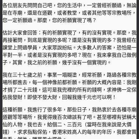
各位朋友先問問自己吧，您的生活中，一定曾經祈願過，無論
是在寺廟，還是在道觀，或者教堂，或者其他等等宗教場所，
您一定祈願過。那麼，您的祈願實現了嗎？
估計大家會回答：有的祈願實現了，有的沒有實現。那麼，我
再接著問，到底是實現的多呢？還是沒有實現的多？我曾經在
課堂上問過學員，大家眾說紛紜。大多數人的答案，恐怕是一
半對一半，或者是沒有實現的多吧？現在，我來拿我自己做例
子，其實，我之前的祈願，幾乎沒有一個實現的。
我在三十七歲之前，事業一塌糊塗，經常祈願，路過各種宗教
場所都進去，每一個神像前都祈願。祈願的大概內容是：我剛
才捐了二十元錢，這可是我兜裡的所有的錢啊，求神佛一定保
佑我發財！即使不發大財，回報我幾千元也可以啊！
這種祈願，我進行了很多年，那些日子，我熱衷於去各種寺廟
道觀等等場所，我覺得幾百次總該有了吧。甚至哪裡有號稱大
仙的人物，我也去，給個二、三百元（當時在我來說是大價
錢），求求指點保佑，香港宋姓高人的每年的年历，我都會買