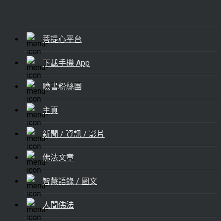
菩提心平台
下載手機 App
臉書粉絲團
主頁
新聞 / 資訊 / 影片
佛法文章
智慧語錄 / 圖文
人間佛法