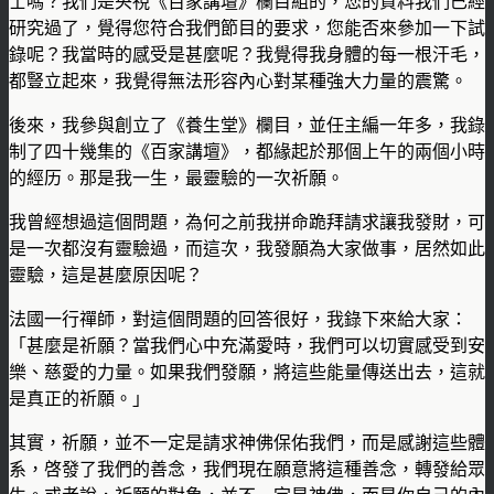
士嗎？我們是央視《百家講壇》欄目組的，您的資料我們已經
研究過了，覺得您符合我們節目的要求，您能否來參加一下試
錄呢？我當時的感受是甚麼呢？我覺得我身體的每一根汗毛，
都豎立起來，我覺得無法形容內心對某種強大力量的震驚。
後來，我參與創立了《養生堂》欄目，並任主編一年多，我錄
制了四十幾集的《百家講壇》，都緣起於那個上午的兩個小時
的經历。那是我一生，最靈驗的一次祈願。
我曾經想過這個問題，為何之前我拼命跪拜請求讓我發財，可
是一次都沒有靈驗過，而這次，我發願為大家做事，居然如此
靈驗，這是甚麼原因呢？
法國一行禪師，對這個問題的回答很好，我錄下來給大家：
「甚麼是祈願？當我們心中充滿愛時，我們可以切實感受到安
樂、慈愛的力量。如果我們發願，將這些能量傳送出去，這就
是真正的祈願。」
其實，祈願，並不一定是請求神佛保佑我們，而是感謝這些體
系，啓發了我們的善念，我們現在願意將這種善念，轉發給眾