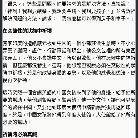
了很久。」這些是問題。你要請求的是解決方法，直接說：
「神啊！我想要結婚、我想要金錢、我想要孩子。」並告訴神
解決問題的方法，請求：「我怎麼樣可以得到房子和車子。」
在突破性的狀態中祈禱
有家印度的造紙廠老板到中國的一個小邨莊做生意時，不小心
弄丟了護照、證件、行動電話和現金，他公文包裡的所有東西
都弄丟了。他又不會講中文，所以很驚慌。他在恐懼中向神祈
禱，但甚麼都沒發生。這時，他想起巴觀說必須在突破性的狀
態中祈禱，於是他改變身體的姿勢，以及他的感覺和想法，然
後再次祈禱。
這時突然一個會講英語的中國女孩來到了他的身邊，給予他所
要的幫助，帶他到警察局。警察給了他一份文件，讓他可以安
全的留在中國，又要他到印度大使館申請新護照後再返回印
度。於是，中國女孩將他帶到印度大使館，大使館給了他所有
必要的幫助。
祈禱時必須真誠