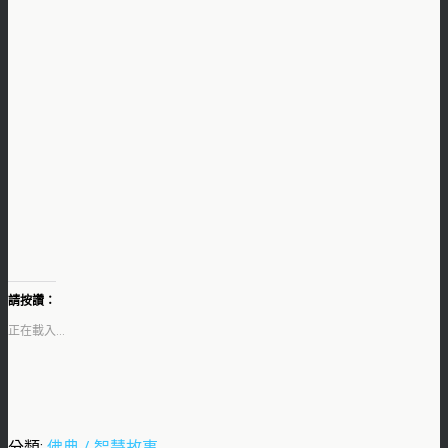
請按讚：
正在載入...
分類:
佛典 / 智慧故事