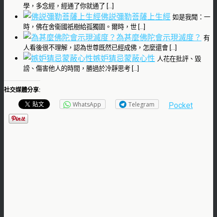
學，多念經，經通了你就通了 […]
佛説彌勒菩薩上生經
如是我聞：一
時，佛在舍衞國祇樹給孤獨園。爾時，世 […]
為甚麼佛陀會示現滅度？
有
人看後很不理解，認為世尊既然已經成佛，怎麼還會 […]
嫉妒猜忌蒙蔽心性
人花在批評、毀
謗、傷害他人的時間，勝過於冷靜思考 […]
社交媒體分享:
WhatsApp
Telegram
Pocket