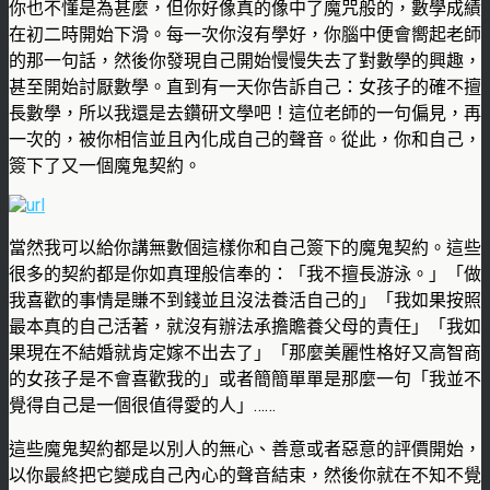
你也不懂是為甚麼，但你好像真的像中了魔咒般的，數學成績
在初二時開始下滑。每一次你沒有學好，你腦中便會嚮起老師
的那一句話，然後你發現自己開始慢慢失去了對數學的興趣，
甚至開始討厭數學。直到有一天你告訴自己：女孩子的確不擅
長數學，所以我還是去鑽研文學吧！這位老師的一句偏見，再
一次的，被你相信並且內化成自己的聲音。從此，你和自己，
簽下了又一個魔鬼契約。
當然我可以給你講無數個這樣你和自己簽下的魔鬼契約。這些
很多的契約都是你如真理般信奉的：「我不擅長游泳。」「做
我喜歡的事情是賺不到錢並且沒法養活自己的」「我如果按照
最本真的自己活著，就沒有辦法承擔贍養父母的責任」「我如
果現在不結婚就肯定嫁不出去了」「那麼美麗性格好又高智商
的女孩子是不會喜歡我的」或者簡簡單單是那麼一句「我並不
覺得自己是一個很值得愛的人」……
這些魔鬼契約都是以別人的無心、善意或者惡意的評價開始，
以你最終把它變成自己內心的聲音結束，然後你就在不知不覺