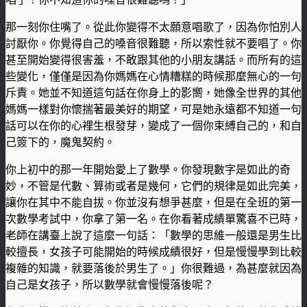
那一刻你住嘴了。從此你變得不太願意唱歌了，因為你怕別人
討厭你。你覺得自己的嗓音很難聽，所以索性就不要唱了。你
甚至開始變得很害羞，不敢跟其他的小朋友講話。而所有的這
些變化，僅僅是因為你媽媽在心情糟糕的時候那麼無心的一句
斥責。她並不知道這句話在你身上的影嚮，她像全世界的其他
媽媽一樣對你懷揣著最美好的期望，可是她永遠都不知道一句
話可以在你的心裡生根發芽，變成了一個你束縛自己的，和自
己簽下的，魔鬼契約。
你上初中的那一年開始愛上了數學。你發現數字是如此的奇
妙，不管是代數、算術或者是幾何，它們的規律是如此完美，
讓你在其中不能自拔。你並沒有想爭甚麼，但是在全班的第一
次數學考試中，你拿了第一名。在你看著成績單驚喜不已時，
老師在講臺上說了這麼一句話：「數學的思維一般還是男生比
較擅長，女孩子可能開始的時候成績很好，但是慢慢學到比較
複雜的知識，就要落後於男生了。」你很難過，為甚麼就因為
自己是女孩子，所以數學就會慢慢落後呢？