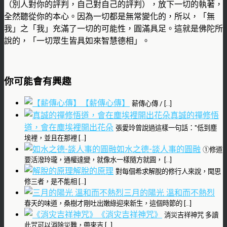
（別人對你的評判，自己對自己的評判），放下一切的執著，
全然聽從你的本心。因為一切都是無常變化的，所以，「無
我」之「我」充滿了一切的可能性，圓滿具足。這就是佛陀所
說的，「一切眾生皆具如來智慧德相」。
你可能會有興趣
【薪傳心傳】
薪傳心傳 / […]
真誠的禪修悟
道，會在塵埃裡開出花朵
張愛玲曾說過這樣一句話："低到塵
埃裡，並且在那裡 […]
如水之德-談人事的圓融
①修道
要活潑玲瓏，通權達變，就像水一樣隨方就圓， […]
解脫的原理
對每個希求解脫的修行人來說，聞思
修三者，是不能相 […]
三月的陽光 溫和而不熱烈
春天的味道，桑樹才剛吐出嫩綠迎來新生，這個時節的 […]
《消灾吉祥神咒》
消災吉祥神咒 多讀
此咒可以消除災難，帶來吉 […]