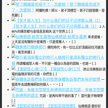
發了願總是完成不
了，怎麼辦？
阿彌陀佛！師父，弟子頂禮您，弟子已經發願，發
死願 […]
【苦才是人生】为什么我们的日子过得那么难（2）
2.人
80%的痛苦都与金钱息息相关 这个世界上 […]
仙佛慈語 給眾生喜樂
來求道後，
上天並沒有賜你什麼東西，只是借著人。。 […]
精進修行
佛陀時代，有一位比丘於清晨前往河邊洗
浴，後至岸邊 […]
修行者須有獨立的修行人
格
所謂權威型人格，不只是一種自以為是的固執，也是一 […]
【淺談性心身(三)】
濟公活佛慈訓 道
場的倫理非常的可貴，你們生 […]
身體告訴我們本有的智慧
一
個青年去請教禪師如何做人。。。 […]
咒語，多維次空間
生命通用的語言
咒語，是再科學不過的事了！ 當代量子物理學
[…]
【若知足就快樂】
仙佛慈語 要好好