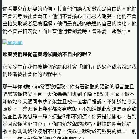
你看嬰兒在玩耍的時候，其實他們絕大多數都是自由的。他們
不會去考慮社會責任，他們不會擔心自己被人嘲笑，他們不會
害怕失敗或者是被拒絕，他們最真誠的表達的自己的情緒，他
們不會害怕去愛，而且當他們看到愛時，會跟愛一起融化。
那麼我們是從甚麼時候開始不自由的呢？
它就發生在我們被整個家庭和社會「馴化」的過程或者說是我
們逐漸被社會化的過程中。
那一年你4歲，非常喜歡唱歌。你有著動聽的躍動的嗓音並且
唱歌讓你快樂。有一天你媽媽加班到了晚上8點才回家，你不
知道她今天跟同事吵了架並且被一位客戶投訴，不知道她今天
頭疼了一整天晚上幾乎都沒有吃飯，不知道她此刻還是頭疼欲
裂並且非常想靜一靜。這些你都不知道。你只是很開心，看到
她回家你就更開心了，你開始放聲的歌唱，歡快的圍著她唱
歌。你媽媽終於按耐不住了，沒忍住就對於有些兇的說：「別
唱了！你不知道你的嗓音很難聽嗎？」