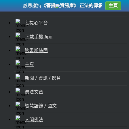
感恩護持
《菩提
資訊庫》 正法的傳承
主頁
菩提心平台
下載手機 App
臉書粉絲團
主頁
新聞 / 資訊 / 影片
佛法文章
智慧語錄 / 圖文
人間佛法