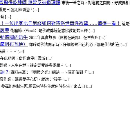
有智撥得乾坤轉 無智反被道理埋
末後一著之時，對道務之開創、守成要相互
雲見日-無明與智慧 / […]
 […]
一位出家比丘尼談如何對待俗世兩性欲望……值得一看！
這是
慶典
衛塞節（Vesak）是佛教傳統紀念佛教創始人釋 […]
動德國的奶牛
2011年真實故事（影視在底部） 在生與死 […]
摩诃布瓦傳）
你聆聽佛法開示時，仔細觀察自己的心，那是佛法所在 […]
質。。。 […]
此期間，僧侶會停止雲游 […]
難過，人生在世，註定要受許多委屈。 […]
語？
資料來源：『慧燈之光』網站 一、真正做到「 […]
寫作業，媽媽愛子心切，就說："孩子 […]
參禪能控制生死 願意何時往生就何時往生，來去自 […]