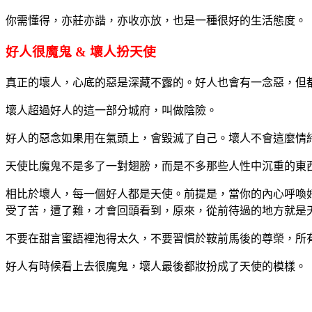
你需懂得，亦莊亦諧，亦收亦放，也是一種很好的生活態度。
好人很魔鬼 & 壞人扮天使
真正的壞人，心底的惡是深藏不露的。好人也會有一念惡，但
壞人超過好人的這一部分城府，叫做陰險。
好人的惡念如果用在氣頭上，會毀滅了自己。壞人不會這麼情
天使比魔鬼不是多了一對翅膀，而是不多那些人性中沉重的東
相比於壞人，每一個好人都是天使。前提是，當你的內心呼喚
受了苦，遭了難，才會回頭看到，原來，從前待過的地方就是
不要在甜言蜜語裡泡得太久，不要習慣於鞍前馬後的尊榮，所
好人有時候看上去很魔鬼，壞人最後都妝扮成了天使的模樣。