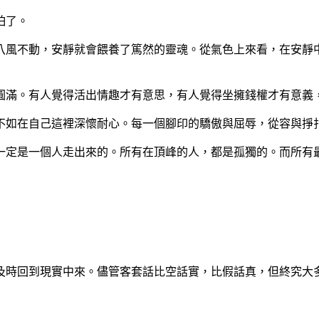
怕了。
八風不動，安靜就會餵養了篤然的靈魂。從氣色上來看，在安靜
圓滿。有人覺得活出情趣才有意思，有人覺得坐擁錢權才有意義
不如在自己這裡深懷耐心。每一個腳印的驕傲與屈辱，從容與掙
一定是一個人走出來的。所有在頂峰的人，都是孤獨的。而所有
及時回到現實中來。儘管客套話比空話實，比假話真，但終究大