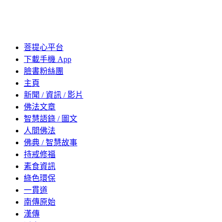
菩提心平台
下載手機 App
臉書粉絲團
主頁
新聞 / 資訊 / 影片
佛法文章
智慧語錄 / 圖文
人間佛法
佛典 / 智慧故事
持戒修福
素食資訊
綠色環保
一貫道
南傳原始
漢傳