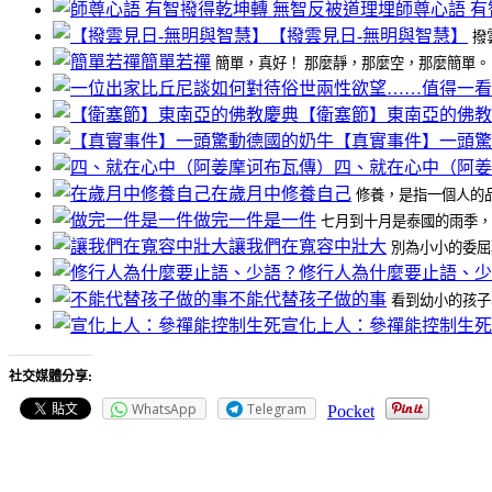
師尊心語 
【撥雲見日-無明與智慧】
撥
簡單若禪
簡單，真好！ 那麼靜，那麼空，那麼簡單。 有
【衛塞節】東南亞的佛教
【真實事件】一頭驚
四、就在心中（阿姜
在歲月中修養自己
修養，是指一個人的品
做完一件是一件
七月到十月是泰國的雨季，在
讓我們在寬容中壯大
別為小小的委屈
修行人為什麼要止語、少
不能代替孩子做的事
看到幼小的孩子
宣化上人：參禪能控制生死
社交媒體分享:
WhatsApp
Telegram
Pocket