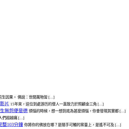
生因果。 佛說：世間萬物皆 […]
影片
15年來，這位到處游历的僧人一直致力於照顧金三角 […]
生無怨便是德
煩惱的時候，想一想到底為甚麼煩惱，你會發現其實都 […]
超越痛 […]
整103分鐘
你將你的佛放在哪？是隨手可觸的案臺上，是遙不可及 […]