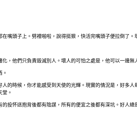
都在嘴頭子上。劈裡啪啦，說得挺狠，快活完嘴頭子便拉倒了。
緒化，他們只負責毀滅別人。壞人的可怕之處是，他可以一邊無
西。
好人的時候，你才能感受到天使的光輝。現實的情況是，好多人
天堂。
有的投怀送抱背後都有陰謀，所有的便宜之後都有深坑。好人總