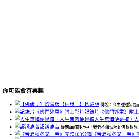
你可能會有興趣
【佛說：】珍藏版
佛說：今生種種皆是前
記錄片《佛門迷童》附上
人生無悔便是道，人
認識痛苦
從前面的剖析中，我們不難理解到佛教教導人們
《春夏秋冬又一春》完