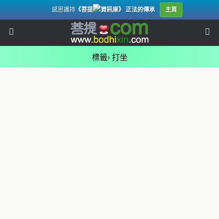
感恩護持
《菩提
資訊庫》 正法的傳承
主頁
標籤› 打坐