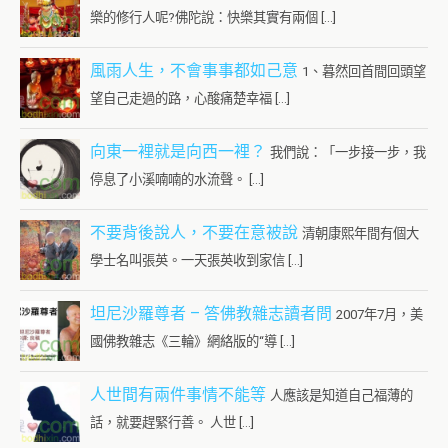
樂的修行人呢?佛陀說：快樂其實有兩個 […]
風雨人生，不會事事都如己意
1、暮然回首間回頭望
望自己走過的路，心酸痛楚幸福 […]
向東一裡就是向西一裡？
我們說：「一步接一步，我
停息了小溪喃喃的水流聲。 […]
不要背後說人，不要在意被說
清朝康熙年間有個大
學士名叫張英。一天張英收到家信 […]
坦尼沙羅尊者 – 答佛教雜志讀者問
2007年7月，美
國佛教雜志《三輪》網絡版的“導 […]
人世間有兩件事情不能等
人應該是知道自己福薄的
話，就要趕緊行善。 人世 […]