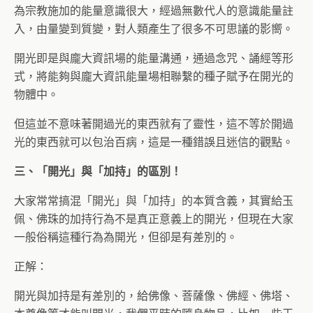
為宗教施加的能量意識很大，經過無數代人的意識能量註
入，由量變到質變，對人類產生了很多不可思議的影嚮。
開光即是與龐大資訊場的能量溝通，通過念咒、誦經等形
式，將能夠與龐大資訊能量場相聯繫的種子賦予在開光的
物體中。
但這並不意味著開過光的東西就有了靈性，這不等於開過
光的東西就可以包治百病，這是一種錯誤且迷信的觀點。
三、「開光」與「加持」的區別！
大家常常搞混「開光」與「加持」的本質含義，其實給玉
佩、佛珠的加持行為不是真正意義上的開光，但現在大家
一般俗稱這種行為為開光，但卻是有差別的。
正解：
開光與加持是有差別的，給佛像、菩薩像、佛經、佛塔、