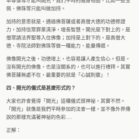
本尊像等才能叫開光，我們平時的隨身物品，比如一些玉
佩、佛珠等只能叫做加持。
加持的意思就是，通過佛菩薩或者高僧大德的功德修證
力，加持信眾罪業清淨，增長智慧。開光是下對上的，是
僧眾請法界聖尊入住佛像；加持是上對下的，是高僧大
德、寺院法師對佛珠等做一種能力、能量傳遞。
佛像開光之後，功德增上，也容易讓人產生信心。但是，
沒有開光的佛像，也是沒關系的，也可以進行禮拜。其實
佛菩薩無處不在，最重要的就是「心誠則靈」！
四、開光的儀式是甚麼形式的？
大家也許會覺得「開光」這種儀式很神祕，其實不然。
「開光」就像是我們平時參加的法會一樣，並不像外界傳
說的那樣充滿著神祕的色彩……
正解：