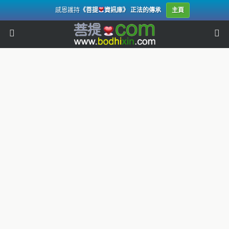
感恩護持
《菩提
資訊庫》 正法的傳承
主頁