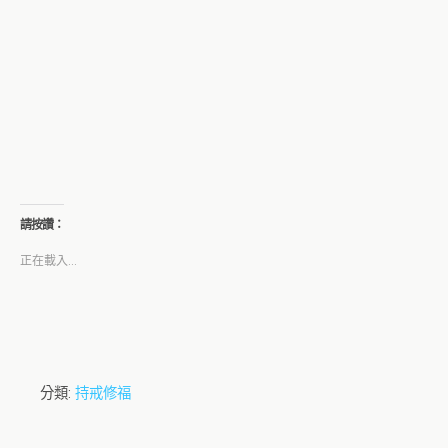
請按讚：
正在載入...
分類:
持戒修福