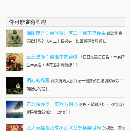
你可能會有興趣
佛陀箴言：佛說貪睡有二十種不良後果
應當觀察
喜歡睡覺的人有二十種過失，如果觀察貪睡過 […]
正慈法師：晨風中的茶囈
「日日忙碌日日昏，半為蒼
生半為君。桃花落盡薔薇綻 […]
調心的過程
此文將向大家介紹一個麥彭仁波切的竅訣：
調服心的過 […]
正念領導學：東西方相遇
肖恩．希爾沃松，《哈佛商
學院實戰新知》，2010 […]
連人天福報都求不到就莫想極樂世界
怎樣做一個快