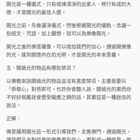
開光是一種儀式，只有戒律清淨的出家人、修行有成的大
德，才是開光的最佳人選。
開光之前，先做灑淨儀式，然後根據開光的儀軌，念誦一
些經文、咒語，加上觀想，就可以為佛像開光。
開光之後的佛菩薩像，可以增加我們的信心。通過開佛像
的光，達到開啓內在的光明，才是開光的本來意義。
五、開過光的物品有哪些禁忌？
以佛教來說開過光的物品並沒有甚麼禁忌，主要是要以
「恭敬心」對待即可。也許你會聽人說，開過光的東西你
不好好佩戴就會遭受報應之類的話，其實這是一種迷信的
說法。
正解：
佛菩薩用開光這一形式引導我們，走進佛門，通過開光，
讓我們凡夫對供奉的佛像更有信心，更形成一種依靠、依