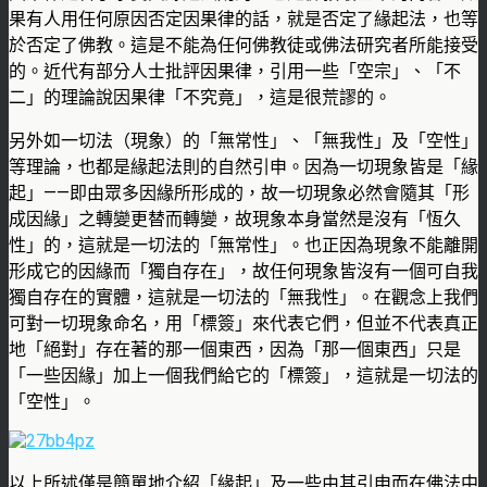
果有人用任何原因否定因果律的話，就是否定了緣起法，也等
於否定了佛教。這是不能為任何佛教徒或佛法研究者所能接受
的。近代有部分人士批評因果律，引用一些「空宗」、「不
二」的理論說因果律「不究竟」，這是很荒謬的。
另外如一切法（現象）的「無常性」、「無我性」及「空性」
等理論，也都是緣起法則的自然引申。因為一切現象皆是「緣
起」——即由眾多因緣所形成的，故一切現象必然會隨其「形
成因緣」之轉變更替而轉變，故現象本身當然是沒有「恆久
性」的，這就是一切法的「無常性」。也正因為現象不能離開
形成它的因緣而「獨自存在」，故任何現象皆沒有一個可自我
獨自存在的實體，這就是一切法的「無我性」。在觀念上我們
可對一切現象命名，用「標簽」來代表它們，但並不代表真正
地「絕對」存在著的那一個東西，因為「那一個東西」只是
「一些因緣」加上一個我們給它的「標簽」，這就是一切法的
「空性」。
以上所述僅是簡單地介紹「緣起」及一些由其引申而在佛法中