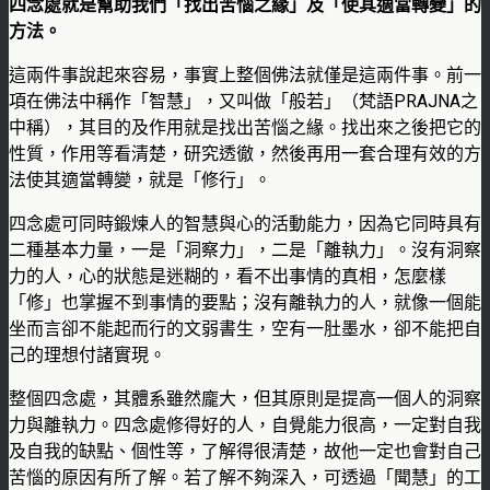
四念處就是幫助我們「找出苦惱之緣」及「使其適當轉變」的
方法。
這兩件事說起來容易，事實上整個佛法就僅是這兩件事。前一
項在佛法中稱作「智慧」，又叫做「般若」（梵語PRAJNA之
中稱），其目的及作用就是找出苦惱之緣。找出來之後把它的
性質，作用等看清楚，研究透徹，然後再用一套合理有效的方
法使其適當轉變，就是「修行」。
四念處可同時鍛煉人的智慧與心的活動能力，因為它同時具有
二種基本力量，一是「洞察力」，二是「離執力」。沒有洞察
力的人，心的狀態是迷糊的，看不出事情的真相，怎麼樣
「修」也掌握不到事情的要點；沒有離執力的人，就像一個能
坐而言卻不能起而行的文弱書生，空有一肚墨水，卻不能把自
己的理想付諸實現。
整個四念處，其體系雖然龐大，但其原則是提高一個人的洞察
力與離執力。四念處修得好的人，自覺能力很高，一定對自我
及自我的缺點、個性等，了解得很清楚，故他一定也會對自己
苦惱的原因有所了解。若了解不夠深入，可透過「聞慧」的工