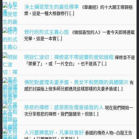
淨土攝受眾生的最低標準
《華嚴經》的十大願王導歸極
樂，這是一種大根器修行 […]
修行的形式主義心態
《做個喜悅的人》一書今天即將連載
完畢，這是一本實 […]
明就仁波切：禪修是不帶迴響的覺知過程
禪修並不是
「樂暈了」，或「一片空白」，也不是爲了 […]
佛陀對處理夫妻矛盾、男女不和問題的具體開示
有
感於討論版上很多師兄都遇見這樣那樣的夫妻矛盾或 […]
慈悲的禪修：感恩那些傷害過我的人
現在我們開始一
次分享慈悲的禪修，我們盤腿坐，但放 […]
人只要脾氣好，凡事就會好
泰國的傳奇人物─白龍王告