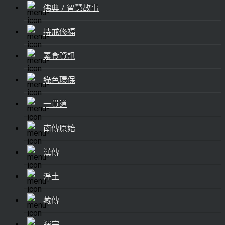
佛典 / 智慧故事
持戒修福
素食資訊
綠色環保
一貫道
南傳原始
漢傳
淨土
藏傳
禪宗