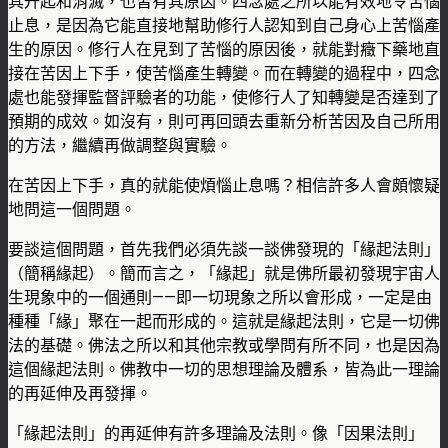
其升起和消滅，也皆有其原因。四念處之所以能有效地令苦惱
止息，是因為它能直接地幫助修行人認知到自己身心上苦惱產
生的原因。修行人在見到了苦惱的原因後，就能對癥下藥地直
接在苦因上下手，使苦惱產生轉變。而在轉變的過程中，四念
處也能發揮監督評驗者的功能，使修行人了知轉變是否達到了
預期的成效。如沒有，則可再回頭去重新分析苦因及自己所用
的方法，繼續再做調整與實驗。
在苦因上下手，真的就能使煩惱止息嗎？相信許多人會頗懷疑
地問這一個問題。
要談這個問題，首先我們必須先談一談佛發現的「緣起法則」
（簡稱緣起）。簡而言之，「緣起」就是佛所最初發現宇宙人
生現象中的一個通則——即一切現象之所以會形成，一定是由
種種「緣」聚在一起而形成的。這就是緣起法則，它是一切佛
法的基礎。佛法之所以和其他宗教或學問有所不同，也是因為
這個緣起法則。佛教中一切的思想理論及體系，皆為此一理論
的再延伸及再發揮。
「緣起法則」的再延伸有許多理論及法則。像「因果法則」