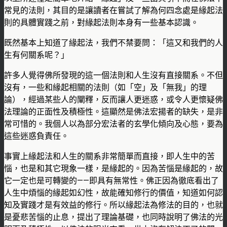
常見的法則，其目的是讓讀者在嘗試了解為何四念處是緣起法
則的具體實踐之前，對緣起法則本身有一些基本認識。
既然基本上知道了緣起法，我們不禁要問：「這又和我們的人
生有何關系呢？」
許多人覺得佛所發現的這一個法則和人生沒有直接關系。不但
沒有，一些和緣起相關的法則（如「空」及「無我」的理
論），經過某些人的闡釋，反而讓人更迷惑，或令人更懷疑佛
法理論的正面性及積極性。這顯然是佛法宏揚者的缺失，是非
常可惜的。我個人以為部分宏法者的玄學化傾向及心態，要為
這些迷惑負責任。
事實上緣起法和人生的關系非常簡單而直接，即人生中的苦
惱，也是和其它現象一樣，是緣起的。因為苦惱是緣起的，故
它一定也是可轉變的——即具有無常性。佛正因為徹底看出了
人生中煩惱的緣起如幻性，故能確知修行的價值，知道如何認
知及實踐才是有效益的修行。所以緣起法為修法的目的，也就
是憂悲苦惱的止息，提出了理論基礎，也同時說明了佛法的光