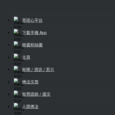
菩提心平台
下載手機 App
臉書粉絲團
主頁
新聞 / 資訊 / 影片
佛法文章
智慧語錄 / 圖文
人間佛法