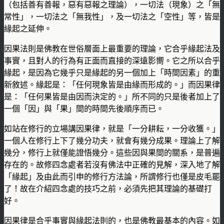
（包括善有善報，惡有惡報之理論），一切法（現象）之「無
常性」，一切法之「無我性」，及一切法之「空性」等，皆是
緣起之延伸。
因果法則是佛教在世俗層面上最重要的理論，它合乎緣起法及
事實，且對人的行為有正面而直接的深遠影嚮。它之所以合乎
緣起，是因為它幾乎只是緣起的另一個加上「時間因素」的重
新敘述。緣起是：「任何現象皆是由緣而形成的。」而因果律
是：「任何果皆是由因而決定的。」所不同的只是後者加上了
一個「因」與「果」間的時間先後順序而已。
如站在修行的立場講因果律，就是「一分耕耘，一分收獲。」
一個人在修行上下了幾分功夫，就會有幾分成果。理論上了解
幾分，修行上就僅能證悟幾分。這些因與果間的關系，是普遍
存在的。故修四念處者若沒有佛法中正確的見解，深入地了解
「緣起」及由此而引申的修行方法論，所謂修行也僅是皮毛罷
了！故在介紹四念處的技巧之前，必須先把其理論的基礎打
好。
因果律是合乎事實與緣起法則的，也是佛教最基本的內容。如