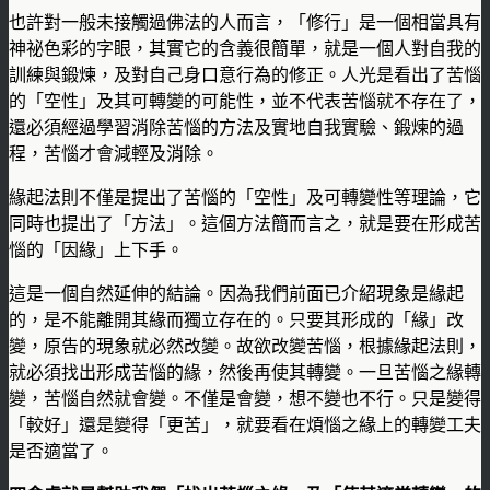
也許對一般未接觸過佛法的人而言，「修行」是一個相當具有
神祕色彩的字眼，其實它的含義很簡單，就是一個人對自我的
訓練與鍛煉，及對自己身口意行為的修正。人光是看出了苦惱
的「空性」及其可轉變的可能性，並不代表苦惱就不存在了，
還必須經過學習消除苦惱的方法及實地自我實驗、鍛煉的過
程，苦惱才會減輕及消除。
緣起法則不僅是提出了苦惱的「空性」及可轉變性等理論，它
同時也提出了「方法」。這個方法簡而言之，就是要在形成苦
惱的「因緣」上下手。
這是一個自然延伸的結論。因為我們前面已介紹現象是緣起
的，是不能離開其緣而獨立存在的。只要其形成的「緣」改
變，原告的現象就必然改變。故欲改變苦惱，根據緣起法則，
就必須找出形成苦惱的緣，然後再使其轉變。一旦苦惱之緣轉
變，苦惱自然就會變。不僅是會變，想不變也不行。只是變得
「較好」還是變得「更苦」，就要看在煩惱之緣上的轉變工夫
是否適當了。