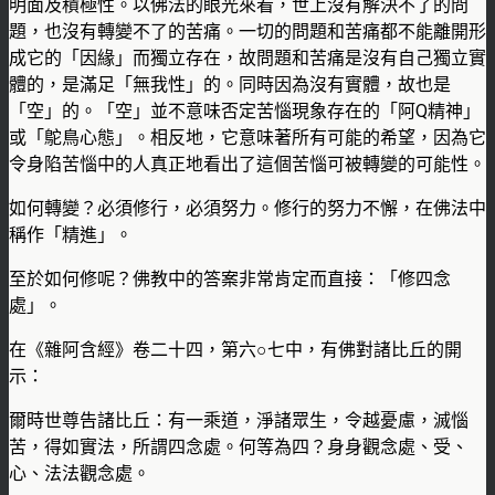
明面及積極性。以佛法的眼光來看，世上沒有解決不了的問
題，也沒有轉變不了的苦痛。一切的問題和苦痛都不能離開形
成它的「因緣」而獨立存在，故問題和苦痛是沒有自己獨立實
體的，是滿足「無我性」的。同時因為沒有實體，故也是
「空」的。「空」並不意味否定苦惱現象存在的「阿Q精神」
或「鴕鳥心態」。相反地，它意味著所有可能的希望，因為它
令身陷苦惱中的人真正地看出了這個苦惱可被轉變的可能性。
如何轉變？必須修行，必須努力。修行的努力不懈，在佛法中
稱作「精進」。
至於如何修呢？佛教中的答案非常肯定而直接：「修四念
處」。
在《雜阿含經》卷二十四，第六○七中，有佛對諸比丘的開
示：
爾時世尊告諸比丘：有一乘道，淨諸眾生，令越憂慮，滅惱
苦，得如實法，所謂四念處。何等為四？身身觀念處、受、
心、法法觀念處。